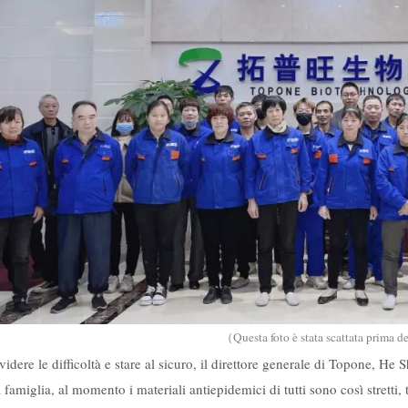
Questa foto è stata scattata prima d
（
videre le difficoltà e stare al sicuro, il direttore generale di Topone, 
 famiglia, al momento i materiali antiepidemici di tutti sono così stretti, t