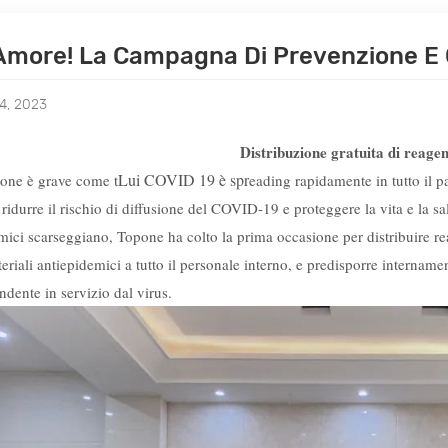
Amore! La Campagna Di Prevenzione E C
4, 2023
Distribuzione gratuita di reagen
Lui
COVID 19
è spr
ione è grave come t
eading rapidamente in tutto il p
 ridurre il rischio di diffusione del COVID-19 e proteggere la vita e la sa
mici scarseggiano, Topone ha colto la prima occasione per distribuire reag
ateriali antiepidemici a tutto il personale interno, e predisporre interna
ndente in servizio dal virus.