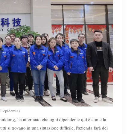
ell'epidemia
）
He Shuidong, ha affermato che ogni dipendente qui è come la
utti si trovano in una situazione difficile, l'azienda farà del