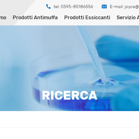
tel: 0595-85186556
E-mail:
joyce@
amo
Prodotti Antimuffa
Prodotti Essiccanti
Servizio 
RICERCA