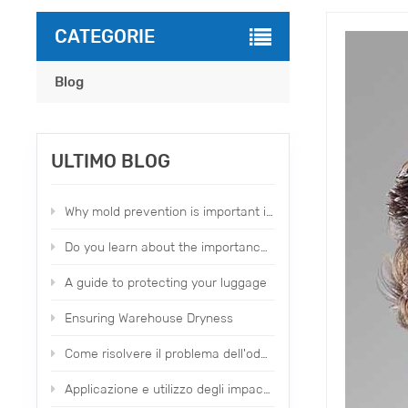
CATEGORIE
Blog
ULTIMO BLOG
Why mold prevention is important in our daily life？
Do you learn about the importance of moldproofing items？
A guide to protecting your luggage
Ensuring Warehouse Dryness
Come risolvere il problema dell'odore delle calzature e dell'abbigliamento di fabbrica
Applicazione e utilizzo degli impacchi di asciugatura profumati Topone