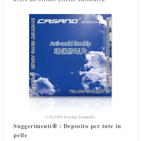
CASANO Ecochip Antimuffa
Suggerimenti
Deposito per tute in
④
：
pelle