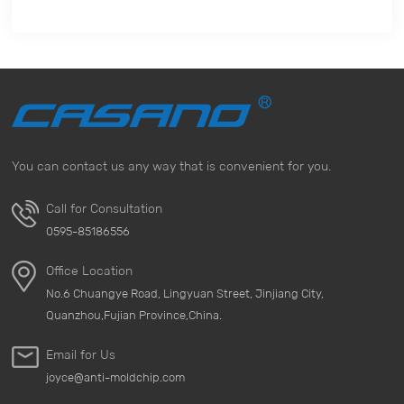
You can contact us any way that is convenient for you.
Call for Consultation
0595-85186556
Office Location
No.6 Chuangye Road, Lingyuan Street, Jinjiang City,
Quanzhou,Fujian Province,China.
Email for Us
joyce@anti-moldchip.com